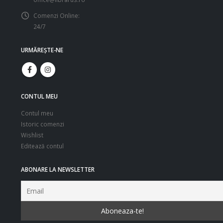
Comenzi Online:
24/7
URMĂREŞTE-NE
CONTUL MEU
Contul meu
Istoric comenzi
Wishlist
Editează contul
ABONARE LA NEWSLETTER