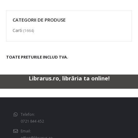
CATEGORII DE PRODUSE
Carti
(1664)
TOATE PRETURILE INCLUD TVA.
Librarus.ro, librăria ta online!
Telefon:
0721 844 452
Email:
office@librarus.ro