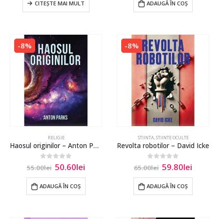
CITEȘTE MAI MULT
ADAUGĂ ÎN COȘ
-8%
-8%
RELIGIE
STIINTA
,
STIINTE OCULTE
Haosul originilor – Anton Parks
Revolta robotilor – David Icke
50.60
lei
59.80
lei
0
out of 5
0
out of 5
55.00
lei
65.00
lei
ADAUGĂ ÎN COȘ
ADAUGĂ ÎN COȘ