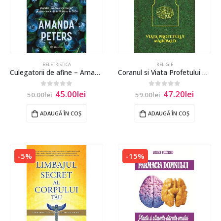
BELETRISTICA
RELIGIE
Culegatorii de afine – Amanda Peters
Coranul si Viata Profetului Mahomed
45.00
lei
47.20
lei
0
out of 5
0
out of 5
50.00
lei
59.00
lei
ADAUGĂ ÎN COȘ
ADAUGĂ ÎN COȘ
-5%
-15%