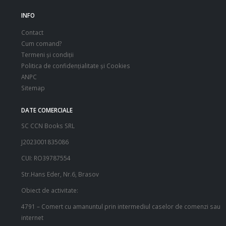
INFO
Contact
Cum comand?
Termeni şi condiţii
Politica de confidenţialitate şi Cookies
ANPC
Sitemap
DATE COMERCIALE
SC CCN Books SRL
J2023001835086
CUI: RO39787554
Str.Hans Eder, Nr.6, Brasov
Obiect de activitate:
4791 – Comert cu amanuntul prin intermediul caselor de comenzi sau
internet