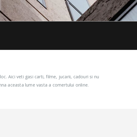
 Aici veti gasi carti, filme, jucarii, cadouri si nu
amna aceasta lume vasta a comertului online.