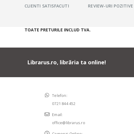
CLIENTI SATISFACUTI
REVIEW-URI POZITIVE
TOATE PRETURILE INCLUD TVA.
Librarus.ro, librăria ta online!
Telefon:
0721 844 452
Email:
office@librarus.ro
Comenzi Online: