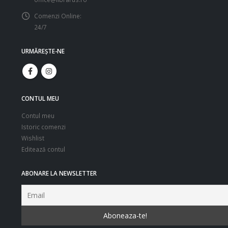
Comenzi Online:
24/7
URMĂREŞTE-NE
CONTUL MEU
Contul meu
Istoric comenzi
Wishlist
Editează contul
ABONARE LA NEWSLETTER