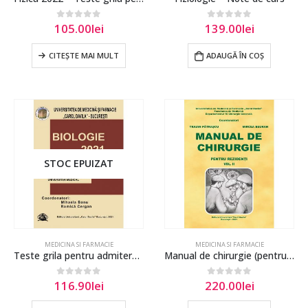
105.00
lei
139.00
lei
0
out of 5
0
out of 5
CITEȘTE MAI MULT
ADAUGĂ ÎN COȘ
STOC EPUIZAT
MEDICINA SI FARMACIE
MEDICINA SI FARMACIE
Teste grila pentru admitere in invatamantul superior medical-Biologie(ed. 2021)
Manual de chirurgie (pentru rezidenti) vol.2 – Mircea Beuran
116.90
lei
220.00
lei
0
out of 5
0
out of 5