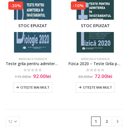
-20%
-10%
STOC EPUIZAT
STOC EPUIZAT
MEDICINA SI FARMACIE
MEDICINA SI FARMACIE
Teste grila pentru admitere in invatamantul superior medical-Biologie(ed. 2020)
Fizica 2020 – Teste Grila pentru admitere UMF Carol Davila
92.00
lei
72.00
lei
0
out of 5
0
out of 5
115.00
lei
80.00
lei
CITEȘTE MAI MULT
CITEȘTE MAI MULT
1
2