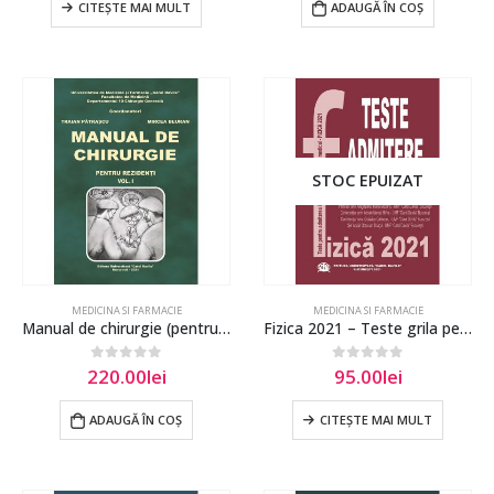
CITEȘTE MAI MULT
ADAUGĂ ÎN COȘ
STOC EPUIZAT
MEDICINA SI FARMACIE
MEDICINA SI FARMACIE
Manual de chirurgie (pentru rezidenti) vol.1 – Mircea Beuran
Fizica 2021 – Teste grila pentru admitere UMF Carol Davila
220.00
lei
95.00
lei
0
out of 5
0
out of 5
ADAUGĂ ÎN COȘ
CITEȘTE MAI MULT