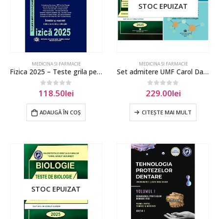
STOC EPUIZAT
MEDICINA SI FARMACIE
MEDICINA SI FARMACIE
Fizica 2025 – Teste grila pentru admitere UMF Carol Davila
Set admitere UMF Carol Davila – Chimie+Biologie(ed. 2025)
118.50
lei
229.00
lei
0
out of 5
0
out of 5
ADAUGĂ ÎN COȘ
CITEȘTE MAI MULT
STOC EPUIZAT