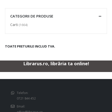
CATEGORII DE PRODUSE
Carti
(1664)
TOATE PRETURILE INCLUD TVA.
Librarus.ro, librăria ta online!
Telefon:
0721 844 452
Email:
office@librarus.ro