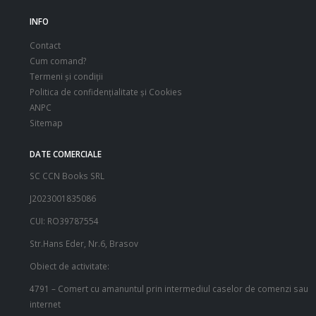
INFO
Contact
Cum comand?
Termeni şi condiţii
Politica de confidenţialitate şi Cookies
ANPC
Sitemap
DATE COMERCIALE
SC CCN Books SRL
J2023001835086
CUI: RO39787554
Str.Hans Eder, Nr.6, Brasov
Obiect de activitate:
4791 – Comert cu amanuntul prin intermediul caselor de comenzi sau
internet