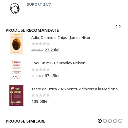
SUPORT 24/7
PRODUSE
RECOMANDATE
Adio, Domnule Chips - James Hilton
0
out of 5
23.20
lei
29.00
lei
Codul Inimii - Dr.Bradley Nelson
0
out of 5
67.45
lei
71.00
lei
a
Teste de Fizica 2026 pentru Admiterea la Medicina
0
out of 5
139.00
lei
PRODUSE SIMILARE