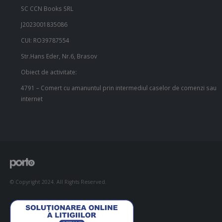
SC CCN Books SRL
J2023001835086
CUI: RO39787554
Str.Hans Eder, Nr.6, Brasov
Obiect de activitate:
4791 – Comert cu amanuntul prin intermediul caselor de comenzi sau
internet
© Copyright 2024. All Rights Reserved.