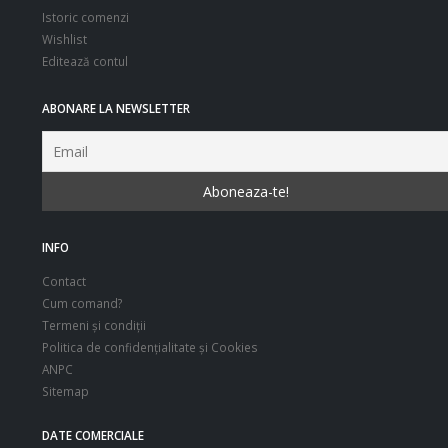
Istoric comenzi
Wishlist
Editează contul
ABONARE LA NEWSLETTER
INFO
Contact
Cum comand?
Termeni şi condiţii
Politica de confidenţialitate şi Cookies
ANPC
Sitemap
DATE COMERCIALE