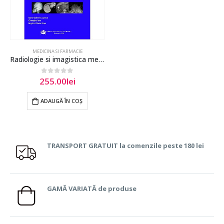
MEDICINA SI FARMACIE
Radiologie si imagistica medicala | Curs pentru studenti si medici rezidenti
255.00
lei
0
out of 5
ADAUGĂ ÎN COȘ
TRANSPORT GRATUIT la comenzile peste 180 lei
GAMĂ VARIATĂ de produse