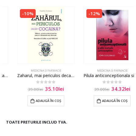
-10%
-12%
MEDICINA SI FARMACIE
MEDICINA SI FARMACIE
Zaharul, mai periculos decat cocaina? – Daniele Gerkens
Pilula anticonceptionala si alte metode contraceptive
35.10
lei
34.32
lei
0
out of 5
0
out of 5
39.00
lei
39.00
lei
ADAUGĂ ÎN COȘ
ADAUGĂ ÎN COȘ
TOATE PRETURILE INCLUD TVA.