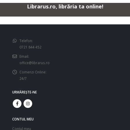
Librarus.ro, librăria ta online!
Telefon:
0721 844 452
Email:
office@librarus.ro
Comenzi Online:
24/7
URMĂREŞTE-NE
CONTUL MEU
Contul meu