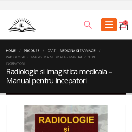
0
HOME
PRODUSE
CARTI
,
MEDICINA SI FARMACIE
RADIOLOGIE SI IMAGISTICA MEDICALA – MANUAL PENTRU
INCEPATORI
Radiologie si imagistica medicala –
Manual pentru incepatori